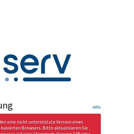
ung
Hilfe
den eine nicht unterstützte Version eines
asierten Browsers. Bitte aktualisieren Sie
rowser auf eine Chromium-Version 138 oder